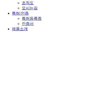
조직도
오시는길
특허/인증
특허등록증
인증서
제품소개
가로등점멸기
가로등단말기
보안등점멸기
터널등제어기
시스템
부품
스스로 해결
통신이상
시간변경
점소등이상
분기차단
정전
문열림
SW 다운로드
PC