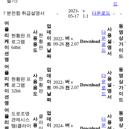
멸기)
드
2023-
v
분전함 취급설명서
다운로드
7
-
-
-
05-17
1.1
어
업
동
플
사
사
데
다
영
리
현
용
현황판 프
용
이
버
운
상
2022-
v
케
황
Download
설
-
-
로그램
09-26
2.07
용
트
전
로
가
이
64bit
판
명
도
날
드
이
션
서
짜
드
명
어
업
동
플
사
사
데
다
영
리
현
용
현황판 프
용
이
버
운
상
2022-
v
케
황
Download
설
-
-
로그램
09-26
2.07
용
트
전
로
가
이
32bit
판
명
도
날
드
이
션
서
짜
드
명
어
업
동
도로조명
플
클
사
사
데
다
영
관제시스
리
라
용
용
이
버
운
상
템(클라이
2024-
v
케
이
Download
설
-
-