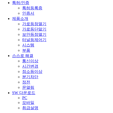
특허/인증
특허등록증
인증서
제품소개
가로등점멸기
가로등단말기
보안등점멸기
터널등제어기
시스템
부품
스스로 해결
통신이상
시간변경
점소등이상
분기차단
정전
문열림
SW 다운로드
PC
모바일
취급설명