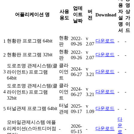
용
영
업데
사용
버
자
상
어플리케이션 명
이트
Download
용도
전
설
가
날짜
명
이
서
드
현황
2022-
v
현황판 프로그램 64bit
다운로드
1
-
-
09-26
2.07
판
현황
2022-
v
현황판 프로그램 32bit
다운로드
2
-
-
09-26
2.07
판
클라
도로조명 관제시스템(클
2024-
v
3
이언
다운로드
-
-
라이언트) 프로그램
06-27
3.21
64bit
트
클라
도로조명 관제시스템(클
2024-
v
4
이언
다운로드
-
-
라이언트) 프로그램
06-27
3.21
32bit
트
터널
2025-
v
터널관제 프로그램 64bit
다운로드
5
-
-
09-17
1.09
관제
다
모바일관제시스템 애플
운
2026-
리케이션(스마트디머점
다운로드
6
-
-
-
05-15
로