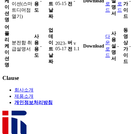
케
-
-
Download
설
-
05-15
이션(스마
용
트
전
로
로
가
이
명
트디머점
도
날
드
드
이
션
서
멸기)
짜
드
명
어
업
동
플
사
사
데
다
영
리
용
분전함 취
용
이
버
운
상
2023-
v
케
-
Download
설
-
-
05-17
1.1
급설명서
용
트
전
로
가
이
명
도
날
드
이
션
서
짜
드
명
Clause
회사소개
제품소개
개인정보처리방침