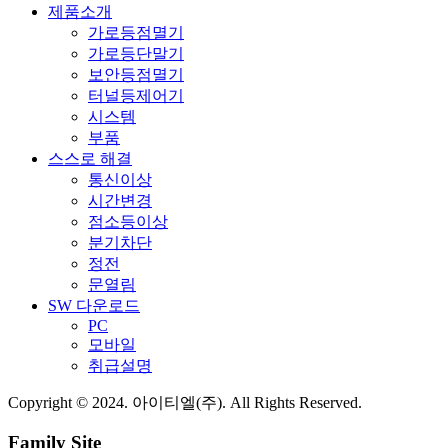
제품소개
가로등점멸기
가로등단말기
보안등점멸기
터널등제어기
시스템
부품
스스로 해결
통신이상
시간변경
점소등이상
분기차단
정전
문열림
SW 다운로드
PC
모바일
취급설명
Copyright © 2024. 아이티엘(주). All Rights Reserved.
Family Site