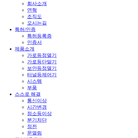
회사소개
연혁
조직도
오시는길
특허/인증
특허등록증
인증서
제품소개
가로등점멸기
가로등단말기
보안등점멸기
터널등제어기
시스템
부품
스스로 해결
통신이상
시간변경
점소등이상
분기차단
정전
문열림