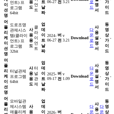
06-27
3.21
용
트
전
로
가
언트) 프
이
언
명
도
날
드
이
로그램
션
트
서
짜
드
64bit
명
어
업
동
도로조명
플
클
사
사
데
다
영
관제시스
리
라
용
용
이
버
운
상
템(클라이
2024-
v
케
이
Download
설
-
-
06-27
3.21
용
트
전
로
가
언트) 프
이
언
명
도
날
드
이
로그램
션
트
서
짜
드
32bit
명
어
업
동
플
사
사
터
데
다
영
리
용
터널관제
용
널
이
버
운
상
2025-
v
케
Download
설
-
-
프로그램
09-17
1.09
용
관
트
전
로
가
이
64bit
명
도
제
날
드
이
션
서
짜
드
명
어
모바일관
업
동
플
사
제시스템
사
데
다
다
영
리
용
애플리케
용
이
버
운
운
상
2026-