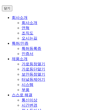
닫기
회사소개
회사소개
연혁
조직도
오시는길
특허/인증
특허등록증
인증서
제품소개
가로등점멸기
가로등단말기
보안등점멸기
터널등제어기
시스템
부품
스스로 해결
통신이상
시간변경