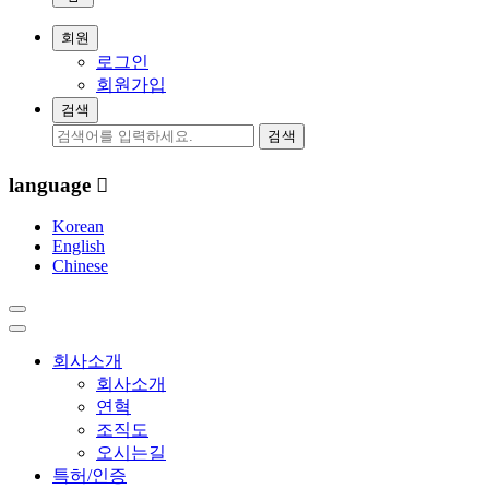
색
사
열
이
회원
기
트
로그인
맵
회원가입
열
검색
기
검색
language
Korean
English
Chinese
사
Toggle
이
navigation
트
Menu
회사소개
맵
회사소개
열
연혁
기
조직도
오시는길
특허/인증