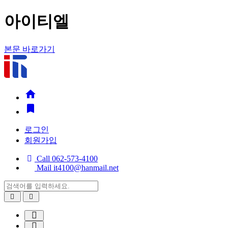
아이티엘
본문 바로가기


로그인
회원가입
Call
062-573-4100
Mail
it4100@hanmail.net
검
색
검
열
어
색
기
검