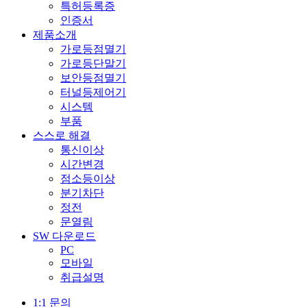
특허등록증
인증서
제품소개
가로등점멸기
가로등단말기
보안등점멸기
터널등제어기
시스템
부품
스스로 해결
통신이상
시간변경
점소등이상
분기차단
정전
문열림
SW 다운로드
PC
모바일
취급설명
1:1 문의