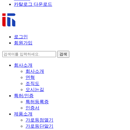
카탈로그 다운로드
로그인
회원가입
검색
회사소개
회사소개
연혁
조직도
오시는길
특허/인증
특허등록증
인증서
제품소개
가로등점멸기
가로등단말기