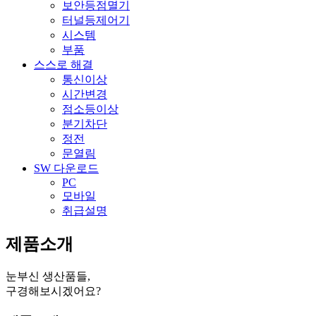
보안등점멸기
터널등제어기
시스템
부품
스스로 해결
통신이상
시간변경
점소등이상
분기차단
정전
문열림
SW 다운로드
PC
모바일
취급설명
제품소개
눈부신 생산품들,
구경해보시겠어요?